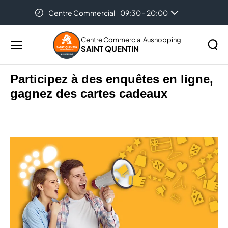
Centre Commercial
09:30 - 20:00
Accueil
...
Participez à des enquêtes en ligne, gagnez
des cartes cadeaux
Centre Commercial Aushopping
SAINT QUENTIN
Menu
principal
Rechercher
Participez à des enquêtes en ligne,
Lancer
sur
gagnez des cartes cadeaux
la
le
recher
site