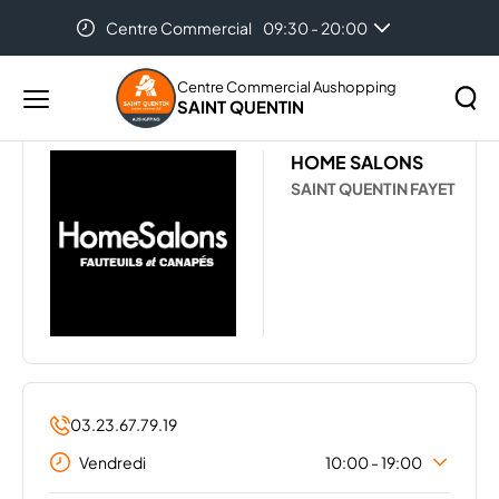
Centre Commercial
09:30 - 20:00
Accueil
Les magasins de votre centre Aushopping Saint
Auchan
08:30 - 21:00
Quentin
HOME SALONS
Centre Commercial Aushopping
SAINT QUENTIN
Menu
principal
Rechercher
HOME SALONS
Lancer
sur
SAINT QUENTIN FAYET
la
le
recher
site
03.23.67.79.19
Vendredi
10:00 - 19:00