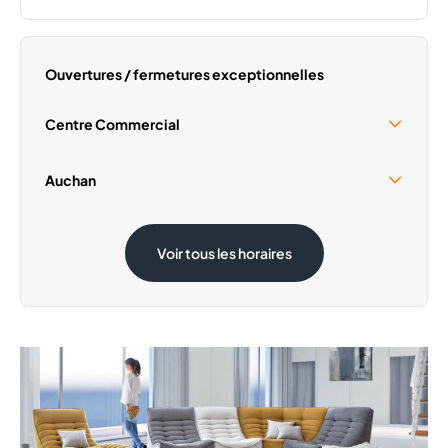
Lundi
14:00 - 19:00
Mardi
10:00 - 19:00
Mercredi
10:00 - 19:00
Ouvertures / fermetures exceptionnelles
Jeudi
10:00 - 19:00
Samedi
10:00 - 19:00
Centre Commercial
Dimanche
Fermé
Samedi 15 Août
09:30 - 18:00
Auchan
Samedi 15 Août
08:30 - 19:00
Voir tous les horaires