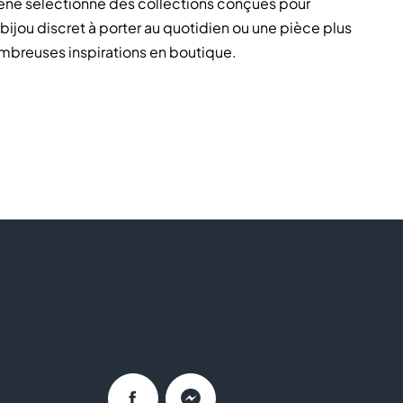
Silène sélectionne des collections conçues pour
ijou discret à porter au quotidien ou une pièce plus
ombreuses inspirations en boutique.
essoire pour compléter votre tenue ? Les équipes Maison
orrespondent à votre style.