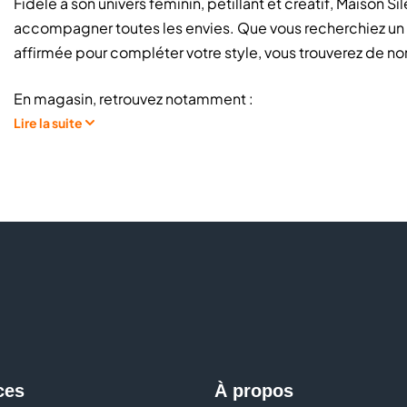
Fidèle à son univers féminin, pétillant et créatif, Maison 
accompagner toutes les envies. Que vous recherchiez un b
affirmée pour compléter votre style, vous trouverez de n
En magasin, retrouvez notamment :
Lire la suite
Bijoux
fantaisie
Bijoux en
argent
Bijoux
plaqué or
Bijoux en
acier
Colliers
et
pendentifs
Bracelets
Bagues
Boucles d'oreilles
Collections
femme et homme
À la recherche d'un bijou, d'une idée cadeau ou d'un acc
ces
À propos
Silène vous accompagnent dans le choix des pièces qui c