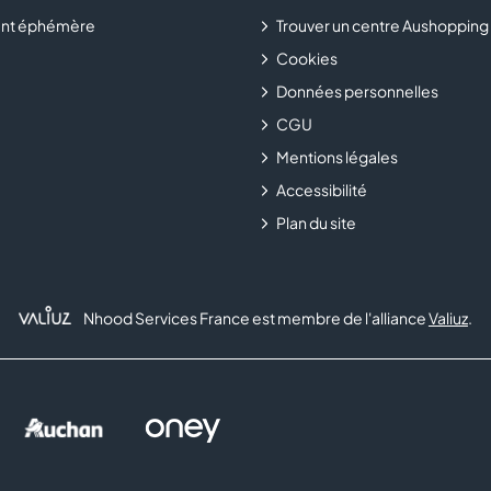
nt éphémère
Trouver un centre Aushopping
Rendez-vous dans votre boutique
Maison Silène
au sein d
Cookies
bijoux tendance à prix accessibles.
Données personnelles
CGU
Mentions légales
Accessibilité
Plan du site
Nhood Services France est membre de l'alliance
Valiuz
.