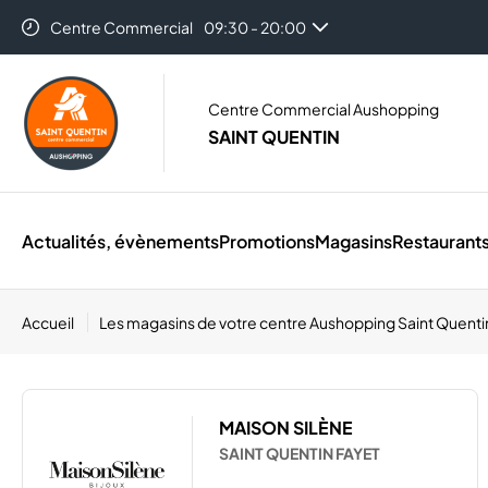
Centre Commercial
09:30 - 20:00
Auchan
08:30 - 21:00
Centre Commercial Aushopping
SAINT QUENTIN
Actualités, évènements
Promotions
Magasins
Restaurant
Accueil
Les magasins de votre centre Aushopping Saint Quent
MAISON SILÈNE
SAINT QUENTIN FAYET