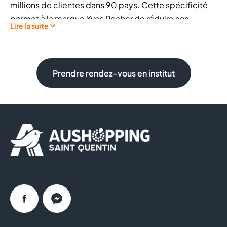
millions de clientes dans 90 pays. Cette spécificité
permet à la marque Yves Rocher de réduire son
Lire la suite
impact environnemental et de proposer à chaque
femme des produits de qualité à prix accessibles.
Notre magasin est un lieu entièrement dédié à la
Prendre rendez-vous en institut
beauté, un hymne à la nature et au végétal. Poussez la
porte et découvrez toute l’expertise de la
Cosmétique Végétale®
au service de votre shopping
beauté :
Maquillage,
Soin visage,
Parfums,
Soin corps…
Facebook
Messenger
Une gamme complète de cosmétiques pour toutes