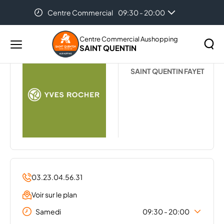
Centre Commercial
09:30 - 20:00
Accueil
...
YVES ROCHER
Centre Commercial Aushopping
SAINT QUENTIN
Menu
YVES ROCHER
principal
Rechercher
SAINT QUENTIN FAYET
Lancer
sur
la
le
recher
site
03.23.04.56.31
Voir sur le plan
Samedi
09:30 - 20:00