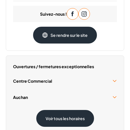
Lundi
09:30 - 20:00
Suivez-nous !
Mardi
09:30 - 20:00
Mercredi
09:30 - 20:00
Jeudi
09:30 - 20:00
Se rendre sur le site
Vendredi
09:30 - 20:00
Dimanche
Fermé
Ouvertures / fermetures exceptionnelles
Centre Commercial
Samedi 15 Août
09:30 - 18:00
Auchan
Samedi 15 Août
08:30 - 19:00
Voir tous les horaires