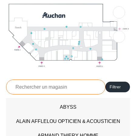
+
Rechercher
Filtrer
un
magasin
ABYSS
Accessoires - Bijoux (6)
Beauté (5)
ALAIN AFFLELOU OPTICIEN & ACOUSTICIEN
Chaussures (2)
High Tech (3)
ARMAND THIERY HOMME