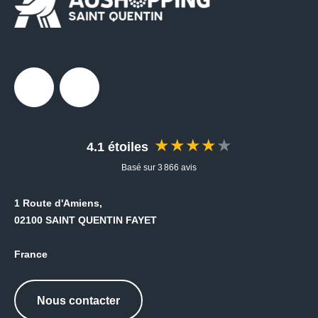
HISTOIRE D'OR
IMPRIM EXPRESS
JD SPORTS
Facebook
Messenger
JEFF DE BRUGES
★★★★★
4.1 étoiles
JULES
Basé sur 3 866 avis
KIKO MILANO
1 Route d'Amiens,
LA BOUTIQUE DU COIFFEUR
02100 SAINT QUENTIN FAYET
LA CASA DE LAS CARCASAS
France
LA PRESSE
Nous contacter
LESAC