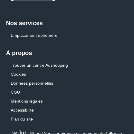
MAGIE D'OR
Nos services
MARIONNAUD
Emplacement éphémère
MICROMANIA
À propos
OKAIDI
Trouver un centre Aushopping
PAPRIKA
Cookies
PELTIER
Données personnelles
CGU
ROUGEGORGE LINGERIE
Mentions légales
Accessibilité
SFR
Plan du site
SILENE
Nhood Services France est membre de l'alliance