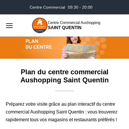
Centre Commercial
09:30 - 20:00
Accueil
Plan du centre commercial Aushopping Saint
Auchan
08:30 - 21:00
Quentin
Centre Commercial Aushopping
SAINT QUENTIN
Menu
principal
Rechercher
Lancer
sur
la
le
recher
site
Plan du centre commercial
Aushopping Saint Quentin
Préparez votre visite grâce au plan interactif du centre
commercial Aushopping Saint Quentin : vous trouverez
rapidement tous vos magasins et restaurants préférés !