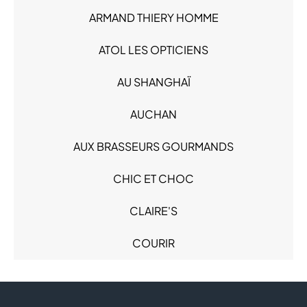
High Tech (3)
ARMAND THIERY HOMME
Hypermarché - Drive (1)
Loisirs - Cadeaux (3)
ATOL LES OPTICIENS
Mode Enfant - Bébé (4)
AU SHANGHAÏ
Mode Femme (6)
Mode Homme (5)
AUCHAN
Produits alimentaires (1)
Restauration (2)
AUX BRASSEURS GOURMANDS
Sacs & Bagages (2)
Santé (1)
CHIC ET CHOC
Services (5)
CLAIRE'S
Sous-vêtements (1)
Sport (1)
COURIR
FLUNCH