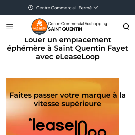
Centre Commercial
Fermé
Accueil
Louer un emplacement éphémère à Saint Quentin
Fayet avec eLeaseLoop
Centre Commercial Aushopping
SAINT QUENTIN
Menu
principal
Louer un emplacement
Rechercher
éphémère à Saint Quentin Fayet
Lancer
sur
avec eLeaseLoop
la
le
recher
site
Faites passer votre marque à la
vitesse supérieure