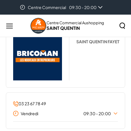
Centre Commercial
09:30 - 20:00
Accueil
...
BRICOMAN
Auchan
08:30 - 21:00
Centre Commercial Aushopping
SAINT QUENTIN
Menu
BRICOMAN
principal
Rechercher
SAINT QUENTIN FAYET
Lancer
sur
la
le
recher
site
03 23 67 78 49
Vendredi
09:30 - 20:00
Lundi
09:30 - 20:00