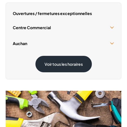
Mardi
09:30 - 20:00
Mercredi
09:30 - 20:00
Ouvertures / fermetures exceptionnelles
Jeudi
09:30 - 20:00
Samedi
09:30 - 20:00
Centre Commercial
Dimanche
Fermé
Samedi 15 Août
09:30 - 18:00
Auchan
Samedi 15 Août
08:30 - 19:00
Voir tous les horaires