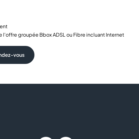
ent
l'offre groupée Bbox ADSL ou Fibre incluant Internet
amsung, Xiaomi
… et des télévisions
endez-vous
geurs
omicile
ransfert de données
pour mieux répondre à toutes vos exigences
n des tarifs et forfaits adaptés
pour vos collaborateurs,
et garanties, renouvellements de mobiles aux meilleures