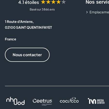
★★★★★
4.1 étoiles
Nos servi
Basé sur 3 866 avis
Emplaceme
1 Route d'Amiens,
02100 SAINT QUENTIN FAYET
France
Nous contacter