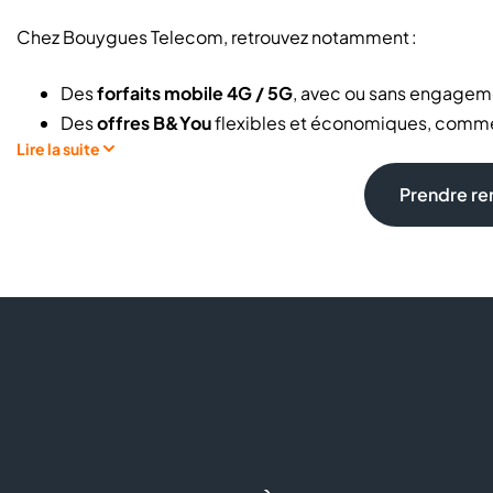
Chez Bouygues Telecom, retrouvez notamment :
Des
forfaits mobile 4G / 5G
, avec ou sans engagem
Des
offres B&You
flexibles et économiques, comme 
Lire la suite
haut débit, TV HD et appels illimités vers les fixes
Une large gamme de téléphones mobiles :
Apple, S
Prendre r
Des accessoires mobiles :
écouteurs, coques, char
Des solutions pour connecter tous vos appareils à d
Un accompagnement pour la mise en service et le t
Pour vous professionnels :
Découvrez tous nos avantages et services exclusifs pros 
quotidiennes :
gestion de flottes de mobiles, optimisatio
connexion internet et débit adapté, service après vente 
conditions.