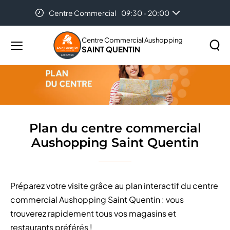
Centre Commercial
09:30 - 20:00
Accueil
Plan du centre commercial Aushopping Saint
Quentin
Centre Commercial Aushopping
SAINT QUENTIN
Menu
principal
Rechercher
Lancer
sur
la
le
recher
site
Plan du centre commercial
Aushopping Saint Quentin
Préparez votre visite grâce au plan interactif du centre
commercial Aushopping Saint Quentin : vous
trouverez rapidement tous vos magasins et
restaurants préférés !