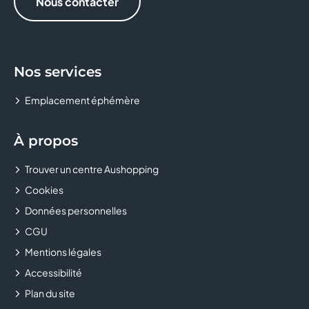
Nous contacter
LESAC
MAGIE D'OR
Nos services
MARIONNAUD
Emplacement éphémère
MICROMANIA
À propos
OKAIDI
Trouver un centre Aushopping
PAPRIKA
Cookies
PELTIER
Données personnelles
CGU
ROUGEGORGE LINGERIE
Mentions légales
Accessibilité
SFR
Plan du site
SILENE