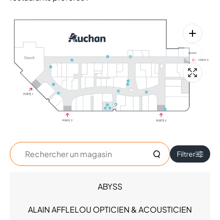
+
Rechercher
Filtrer
un
magasin
ABYSS
Accessoires - Bijoux (6)
Beauté (5)
ALAIN AFFLELOU OPTICIEN & ACOUSTICIEN
Chaussures (2)