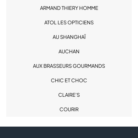
High Tech (3)
ARMAND THIERY HOMME
Hypermarché - Drive (1)
Loisirs - Cadeaux (3)
ATOL LES OPTICIENS
Mode Enfant - Bébé (4)
AU SHANGHAÏ
Mode Femme (6)
Mode Homme (5)
AUCHAN
Produits alimentaires (1)
Restauration (2)
AUX BRASSEURS GOURMANDS
Sacs & Bagages (2)
Santé (1)
CHIC ET CHOC
Services (5)
CLAIRE'S
Sous-vêtements (1)
Sport (1)
COURIR
FLUNCH